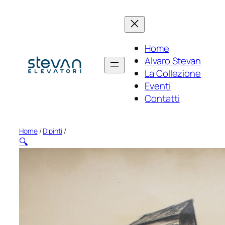
Vai
al
contenuto
Home
Alvaro Stevan
La Collezione
Eventi
Contatti
Home
/
Dipinti
/
🔍